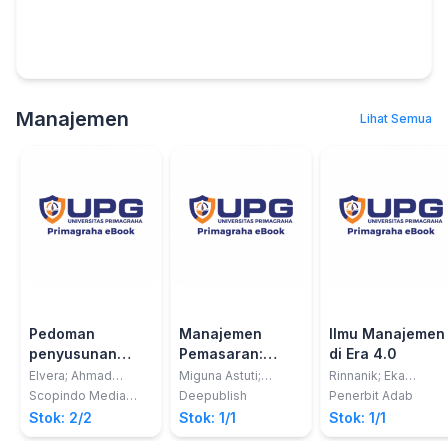
Manajemen
Lihat Semua
Pedoman
Manajemen
Ilmu Manajemen
penyusunan
Pemasaran:
di Era 4.0
penulisan
UMKM Dan
Elvera; Ahmad
Miguna Astuti;
Rinnanik; Eka
Feriyansyah,
Nurhafifah
Pariyanti; dkk
proposal
Digital Sosial
Scopindo Media
Deepublish
Penerbit Adab
S.E.,M.Si; Kusnita
Matondang
Pustaka
penelitian dan
Media
Stok: 2/2
Stok: 1/1
Stok: 1/1
Yusmiarti, S.Kom.,
skripsi program
M.Kom; Heriansyah,