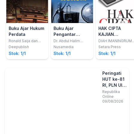
Buku Ajar Hukum
Buku Ajar
HAK CIPTA
Perdata
Pengantar
KAJIAN
Filsafat Hukum
FILOSOFIS DAN
Ronald Saija dan
Dr. Abdul Halim
DIAH IMANINGRUM
Roger F.X.V. Letsoin
Barkatullah, S.Ag.,
S.
HISTORIS
Deepublish
Nusamedia
Setara Press
SH., M.Hum dan
Stok: 1/1
Stok: 1/1
Stok: 1/1
Syahrida, SH., MH
Peringati
HUT ke-81
RI, PLN UID
Yogyakarta
Republika
Online
Antarkan
09/08/2026
Dua
Inovasi
Binaan ke
Final
Nasional
FIKSI 2026