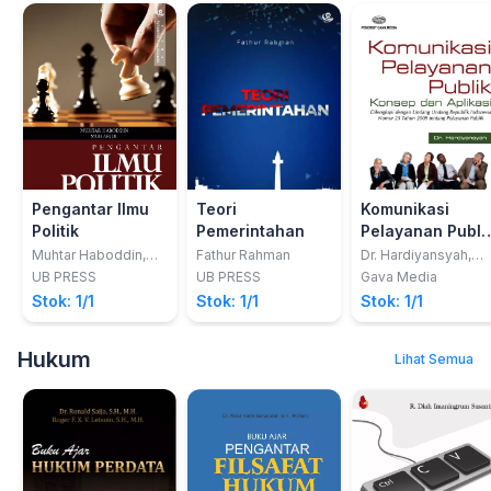
Pengantar Ilmu
Teori
Komunikasi
Politik
Pemerintahan
Pelayanan Publi
Konsep dan
Muhtar Haboddin,
Fathur Rahman
Dr. Hardiyansyah,
Muh Arjul
M.Si
Aplikasi
UB PRESS
UB PRESS
Gava Media
Stok: 1/1
Stok: 1/1
Stok: 1/1
Hukum
Lihat Semua