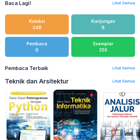
Baca Lagi!
Lihat Semua
Koleksi
Kunjungan
248
6
Pembaca
Exemplar
0
255
Pembaca Terbaik
Lihat Semua
Teknik dan Arsitektur
Lihat Semua