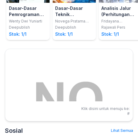
Dasar-Dasar
Dasar-Dasar
Analisis Jalur
Pemrograman
Teknik
(Perhitungan
Dengan Python
Informatika
Manual dan
Wenty Dwi Yuniarti
Novega Pratama
Fridayana
Adiputra
Yudiaatmaja
Aplikasi
Deepublish
Deepublish
Rajawali Pers
Komputer
Stok: 1/1
Stok: 1/1
Stok: 1/1
Statistik)
Klik disini untuk menuju ke:
#
Sosial
Lihat Semua