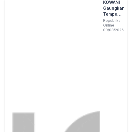
KOWANI
Gaungkan
Tempe
Menuju
Republika
Online
UNESCO,
09/08/2026
1.000
Lebih
Peserta
Ramaikan
Fun Walk
dan
Festival
Pangan