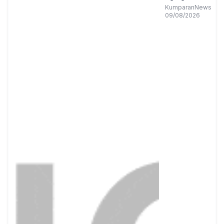
Population,
KumparanNews
09/08/2026
Ini Datanya