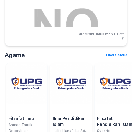
Klik disini untuk menuju ke:
#
Agama
Lihat Semua
Filsafat Ilmu
Ilmu Pendidikan
Filsafat
Islam
Pendidikan Isla
Ahmad Taufik
Nasution
Deepublish
Halid Hanafi; La Adu;
Sudarto