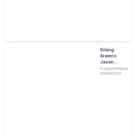
Kilang
Aramco
Jazan
Terbakar,
KumparanNews
09/08/2026
Arab Saudi
Pastikan Api
Sudah
Padam