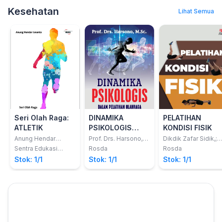
studi sistem
S.Kom., M.Kom [dan
Kesehatan
Lihat Semua
6 Lainnya]
informasi
Seri Olah Raga:
DINAMIKA
PELATIHAN
ATLETIK
PSIKOLOGIS
KONDISI FISIK
DALAM
Anung Hendar
Prof. Drs. Harsono,
Dikdik Zafar Sidik,;
Isnanto
M.Sc.
dkk
PELATIHAN
Sentra Edukasi
Rosda
Rosda
Media
OLAHRAGA
Stok: 1/1
Stok: 1/1
Stok: 1/1