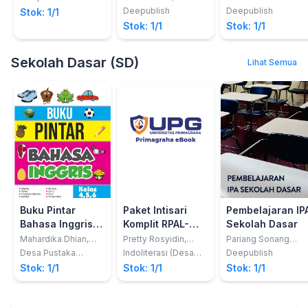
Zainuddin
Deepublish
Deepublish
Stok: 1/1
Stok: 1/1
Stok: 1/1
Sekolah Dasar (SD)
Lihat Semua
Buku Pintar
Paket Intisari
Pembelajaran IP
Bahasa Inggris
Komplit RPAL-
Sekolah Dasar
SD
RPUL &
Mahardika Dhian,
Pretty Rosyidin,
Pariang Sonang
Permanasari, S.S &
Taufiq, Ira Septa
Siregar
MATEMATIKA
Desa Pustaka
Indoliterasi (Desa
Deepublish
Novita Ratri
Ningrum
Indonesia
Pustaka Group)
Untuk SD
Stok: 1/1
Stok: 1/1
Stok: 1/1
Purwasih, S.S