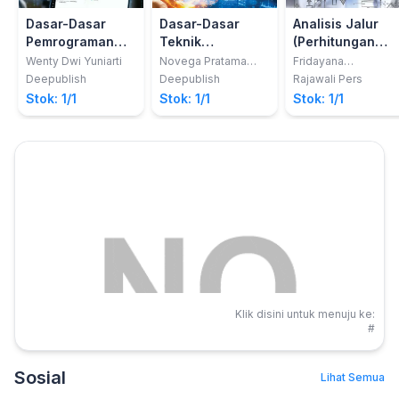
Dasar-Dasar
Dasar-Dasar
Analisis Jalur
Pemrograman
Teknik
(Perhitungan
Dengan Python
Informatika
Manual dan
Wenty Dwi Yuniarti
Novega Pratama
Fridayana
Adiputra
Yudiaatmaja
Aplikasi
Deepublish
Deepublish
Rajawali Pers
Komputer
Stok: 1/1
Stok: 1/1
Stok: 1/1
Statistik)
Klik disini untuk menuju ke:
#
Sosial
Lihat Semua