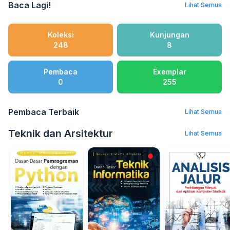
Baca Lagi!
Lihat Semua
Koleksi
Kunjungan
248
8
Pembaca
Exemplar
0
255
Pembaca Terbaik
Lihat Semua
Teknik dan Arsitektur
Lihat Semua