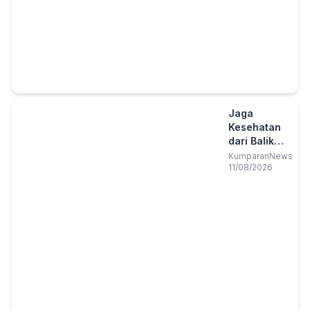
Jaga
Kesehatan
dari Balik
Jeruji:
KumparanNews
11/08/2026
Warga Lapas
Cipinang
Minta CKG
Dirutinkan