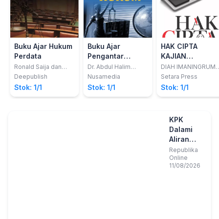
Buku Ajar Hukum
Buku Ajar
HAK CIPTA
Perdata
Pengantar
KAJIAN
Filsafat Hukum
FILOSOFIS DAN
Ronald Saija dan
Dr. Abdul Halim
DIAH IMANINGRUM
Roger F.X.V. Letsoin
Barkatullah, S.Ag.,
S.
HISTORIS
Deepublish
Nusamedia
Setara Press
SH., M.Hum dan
Stok: 1/1
Stok: 1/1
Stok: 1/1
Syahrida, SH., MH
KPK
Dalami
Aliran
Dana
Republika
Online
Korupsi
11/08/2026
Bank BJB
ke
Selebgram
Lisa
Mariana