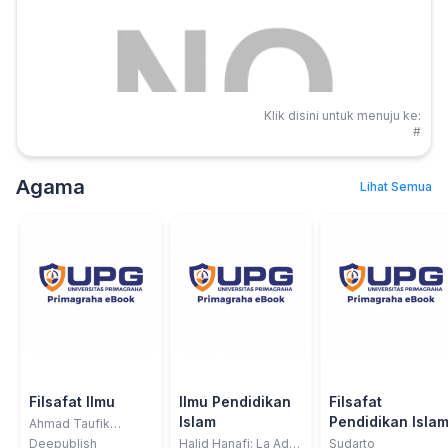
Klik disini untuk menuju ke:
#
Agama
Lihat Semua
Filsafat Ilmu
Ilmu Pendidikan
Filsafat
Islam
Pendidikan Isla
Ahmad Taufik
Nasution
Deepublish
Halid Hanafi; La Adu;
Sudarto