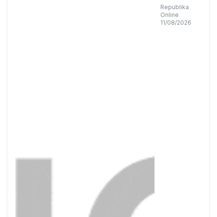
Dampingi
Republika
Online
Pokdarwis
11/08/2026
Kembangkan
Potensi
Wisata Bukit
Kukus