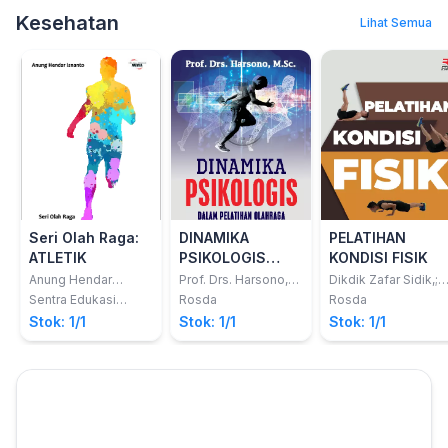
studi sistem
S.Kom., M.Kom [dan
Kesehatan
Lihat Semua
6 Lainnya]
informasi
Seri Olah Raga:
DINAMIKA
PELATIHAN
ATLETIK
PSIKOLOGIS
KONDISI FISIK
DALAM
Anung Hendar
Prof. Drs. Harsono,
Dikdik Zafar Sidik,;
Isnanto
M.Sc.
dkk
PELATIHAN
Sentra Edukasi
Rosda
Rosda
Media
OLAHRAGA
Stok: 1/1
Stok: 1/1
Stok: 1/1