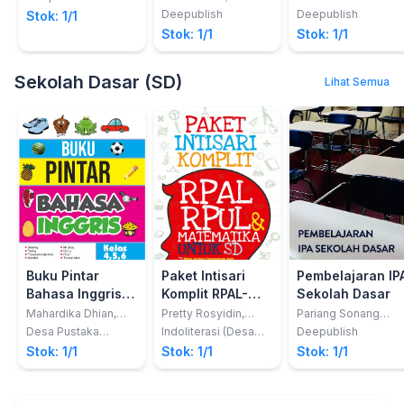
Zainuddin
Deepublish
Deepublish
Stok: 1/1
Stok: 1/1
Stok: 1/1
Sekolah Dasar (SD)
Lihat Semua
Buku Pintar
Paket Intisari
Pembelajaran IP
Bahasa Inggris
Komplit RPAL-
Sekolah Dasar
SD
RPUL &
Mahardika Dhian,
Pretty Rosyidin,
Pariang Sonang
Permanasari, S.S &
Taufiq, Ira Septa
Siregar
MATEMATIKA
Desa Pustaka
Indoliterasi (Desa
Deepublish
Novita Ratri
Ningrum
Indonesia
Pustaka Group)
Untuk SD
Stok: 1/1
Stok: 1/1
Stok: 1/1
Purwasih, S.S