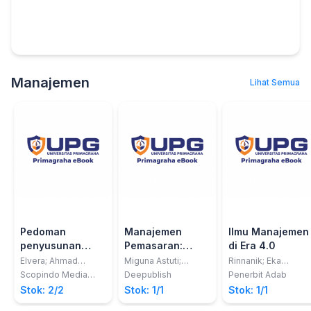
Manajemen
Lihat Semua
Pedoman
Manajemen
Ilmu Manajemen
penyusunan
Pemasaran:
di Era 4.0
penulisan
UMKM Dan
Elvera; Ahmad
Miguna Astuti;
Rinnanik; Eka
Feriyansyah,
Nurhafifah
Pariyanti; dkk
proposal
Digital Sosial
Scopindo Media
Deepublish
Penerbit Adab
S.E.,M.Si; Kusnita
Matondang
Pustaka
penelitian dan
Media
Stok: 2/2
Stok: 1/1
Stok: 1/1
Yusmiarti, S.Kom.,
skripsi program
M.Kom; Heriansyah,