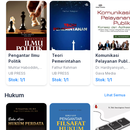
Pengantar Ilmu
Teori
Komunikasi
Politik
Pemerintahan
Pelayanan Publi
Konsep dan
Muhtar Haboddin,
Fathur Rahman
Dr. Hardiyansyah,
Muh Arjul
M.Si
Aplikasi
UB PRESS
UB PRESS
Gava Media
Stok: 1/1
Stok: 1/1
Stok: 1/1
Hukum
Lihat Semua